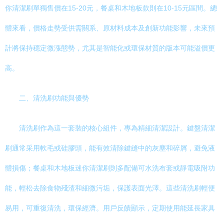
你清潔刷單獨售價在15-20元，餐桌和木地板款則在10-15元區間。總
體來看，價格走勢受供需關系、原材料成本及創新功能影響，未來預
計將保持穩定微漲態勢，尤其是智能化或環保材質的版本可能溢價更
高。
二、清洗刷功能與優勢
清洗刷作為這一套裝的核心組件，專為精細清潔設計。鍵盤清潔
刷通常采用軟毛或硅膠頭，能有效清除鍵縫中的灰塵和碎屑，避免液
體損傷；餐桌和木地板迷你清潔刷則多配備可水洗布套或靜電吸附功
能，輕松去除食物殘渣和細微污垢，保護表面光澤。這些清洗刷輕便
易用，可重復清洗，環保經濟。用戶反饋顯示，定期使用能延長家具