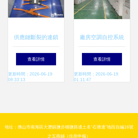
安裝服務
供應鏈斷裂的連鎖
廠房空調自控系統
反應 烏克蘭線束工
安裝、運行與管理
查看詳情
查看詳情
廠斷供導致德國曼
要點及電氣服務指
更新時間：2026-06-19
更新時間：2026-06-19
08:33:13
01:11:47
恩卡車生產停滯
南
地址：佛山市南海區大瀝鎮鹽步穗鹽路邊土名“石塘邊”地段自編16號
之五商鋪（住所申報）