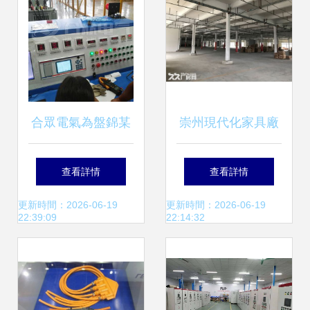
案
合眾電氣為盤錦某
崇州現代化家具廠
企業提供專業電氣
房出租 帶環保油漆
查看詳情
查看詳情
安裝與售后服務，
指標，水電氣三
更新時間：2026-06-19
更新時間：2026-06-19
22:39:09
22:14:32
助力企業電力系統
通，5000平米起
穩定運行
租，提供專業電氣