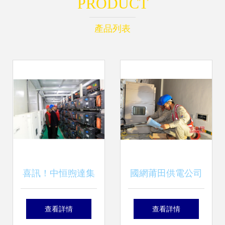
PRODUCT
產品列表
喜訊！中恒煦達集
國網莆田供電公司
中小型工商業儲能
提速變電站建設，
查看詳情
查看詳情