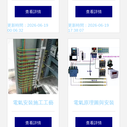
中小型工商業儲能
提速變電站建設，
查看詳情
查看詳情
項目再登中國儲能
超前護航莆田大學
更新時間：2026-06-19
更新時間：2026-06-19
00:06:32
17:38:07
網，電氣安裝服務
城發展用電
助力儲能新篇章
電氣安裝施工工藝
電氣原理圖與安裝
圖文全解析
接線圖繪制指南 構
查看詳情
查看詳情