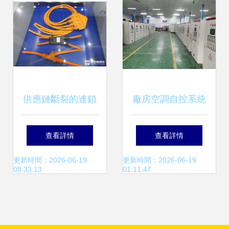
穩定運行
租，提供專業電氣
安裝服務
供應鏈斷裂的連鎖
廠房空調自控系統
反應 烏克蘭線束工
安裝、運行與管理
查看詳情
查看詳情
廠斷供導致德國曼
要點及電氣服務指
更新時間：2026-06-19
更新時間：2026-06-19
08:33:13
01:11:47
恩卡車生產停滯
南