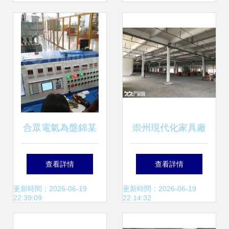
常見故障與解決方
的核心要點
案
合眾電氣為盤錦某
崇州現代化家具廠
企業提供專業電氣
房出租 帶環保油漆
查看詳情
查看詳情
安裝與售后服務，
指標，水電氣三
更新時間：2026-06-19
更新時間：2026-06-19
22:39:09
22:14:32
助力企業電力系統
通，5000平米起