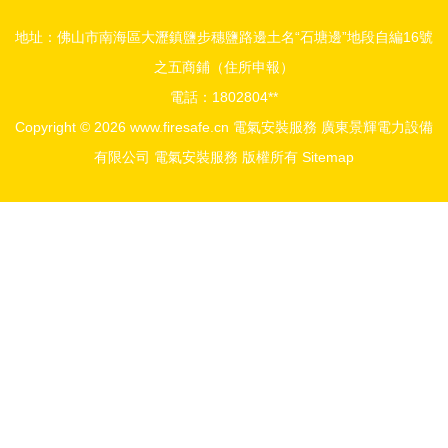
地址：佛山市南海區大瀝鎮鹽步穗鹽路邊土名“石塘邊”地段自編16號
之五商鋪（住所申報）
電話：1802804**
Copyright © 2026
www.firesafe.cn
電氣安裝服務
廣東景輝電力設備
有限公司
電氣安裝服務
版權所有
Sitemap