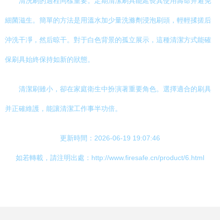
清洗刷的過程同樣重要。定期清潔刷具能延長其使用壽命并避免
細菌滋生。簡單的方法是用溫水加少量洗滌劑浸泡刷頭，輕輕揉搓后
沖洗干凈，然后晾干。對于白色背景的孤立展示，這種清潔方式能確
保刷具始終保持如新的狀態。
清潔刷雖小，卻在家庭衛生中扮演著重要角色。選擇適合的刷具
并正確維護，能讓清潔工作事半功倍。
更新時間：2026-06-19 19:07:46
如若轉載，請注明出處：http://www.firesafe.cn/product/6.html